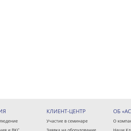
ИЯ
КЛИЕНТ-ЦЕНТР
ОБ «А
блюдение
Участие в семинаре
О компа
ния и ВКС
Заявка на оборудование
Наши Кл