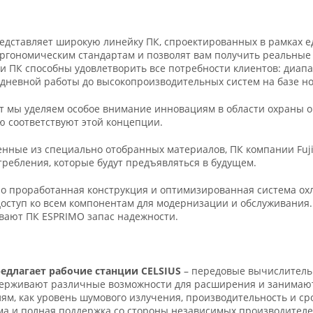
представляет широкую линейку ПК, спроектированных в рамках 
эргономическим стандартам и позволят вам получить реальны
ти ПК способны удовлетворить все потребности клиентов: диа
едневной работы до высокопроизводительных систем на базе н
ет мы уделяем особое внимание инновациям в области охраны 
ю соответствуют этой концепции.
енные из специально отобранных материалов, ПК компании Fuj
требления, которые будут предъявляться в будущем.
о проработанная конструкция и оптимизированная система ох
доступ ко всем компонентам для модернизации и обслуживания.
вают ПК ESPRIMO запас надежности.
предлагает рабочие станции CELSIUS
– передовые вычислитель
ерживают различные возможности для расширения и занимают 
лям, как уровень шумового излучения, производительность и 
ма и полная поддержка со стороны независимых производител