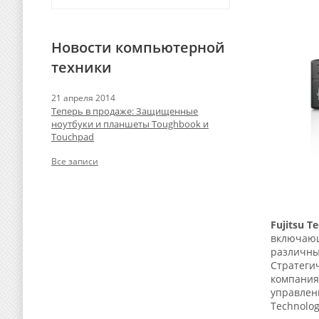
Новости компьютерной
техники
21 апреля 2014
Теперь в продаже: Защищенные
ноутбуки и планшеты Toughbook и
Touchpad
Все записи
Fujitsu T
включающ
различных
Стратегич
компания 
управлени
Technolog