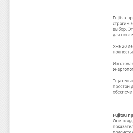
Fujitsu 
строгим 
выбор. Э
для повс
Уже 20 л
полность
Изготовл
энергопо
Тщательн
простой 
обеспечи
Fujitsu 
Они подд
показате
подсисте