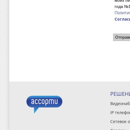
моих пе
года №1
Полити
Соглас
Отправ
РЕШЕН
Видеона
IP телефо
Сетевое 