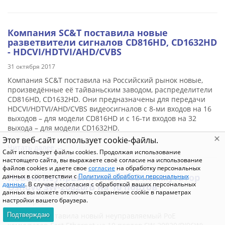
Компания SC&T​ поставила новые
разветвители сигналов CD816HD, CD1632HD
- HDCVI/HDTVI/AHD/CVBS
31 октября 2017
Компания SC&T поставила на Российский рынок новые,
произведённые её тайваньским заводом, распределители
CD816HD
,
CD1632HD
. Они предназначены для передачи
HDCVI/HDTVI/AHD/CVBS видеосигналов с 8-ми входов на 16
выходов – для модели CD816HD и с 16-ти входов на 32
выхода – для модели CD1632HD.
Этот веб-сайт использует cookie-файлы.
Читать далее →
Сайт использует файлы cookies. Продолжая использование
настоящего сайта, вы выражаете своё согласие на использование
файлов cookies и даете свое
согласие
на обработку персональных
Новый неуправляемый PoE коммутатор
данных в соответствии с
Политикой обработки персональных
данных
. В случае несогласия с обработкой ваших персональных
Osnovo SW-20820/B на 10 портов
данных вы можете отключить сохранение cookie в параметрах
настройки вашего браузера.
31 октября 2017
SNOVO представила новый неуправляемый PoE
Подтверждаю