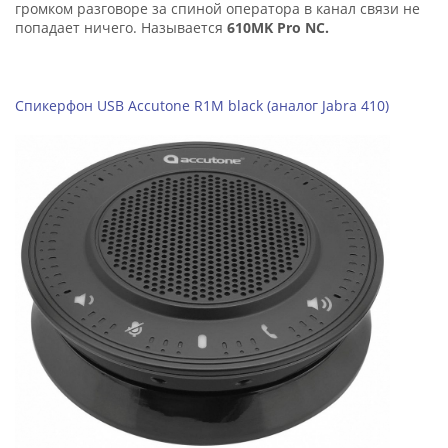
громком разговоре за спиной оператора в канал связи не
попадает ничего. Называется
610MK Pro NC.
Спикерфон USB Accutone R1M black (аналог Jabra 410)