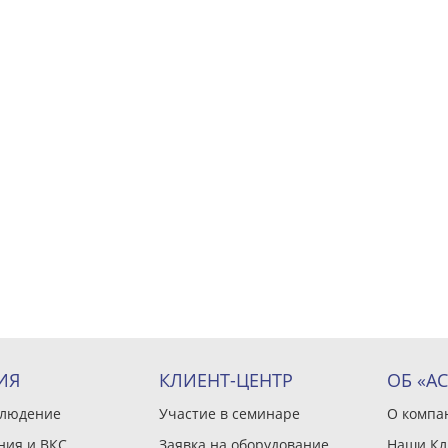
ИЯ
КЛИЕНТ-ЦЕНТР
ОБ «А
блюдение
Участие в семинаре
О компа
ния и ВКС
Заявка на оборудование
Наши Кл