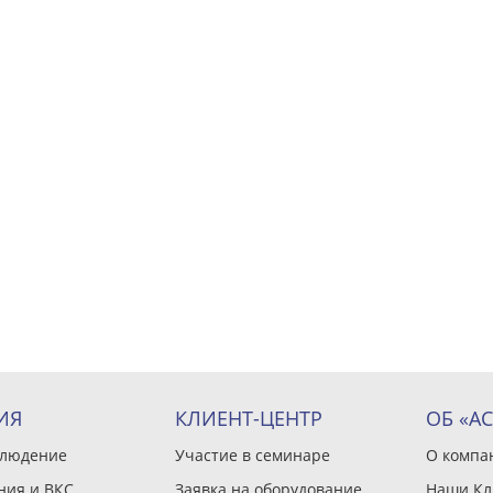
ИЯ
КЛИЕНТ-ЦЕНТР
ОБ «А
блюдение
Участие в семинаре
О компа
ния и ВКС
Заявка на оборудование
Наши Кл