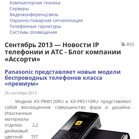
Компьютерная техника
Серверы
Видеоконференцсвязь
Охранно-пожарная сигнализация
Телефонные гарнитуры
Системы оповещения
Сентябрь 2013 — Новости IP
RSS
телефонии и АТС - Блог компании
«Ассорти»
Panasonic представляет новые модели
беспроводных телефонов класса
«премиум»
26 сентября 2013
Модели KX-PRW120RU и KX-PRS110RU представляют
собой воплощенное совершенство форм и дизайна.
Изысканны
е
материалы
отделки, 2,2
дюймовый
цветной TFT