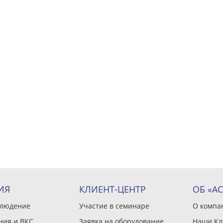
ИЯ
КЛИЕНТ-ЦЕНТР
ОБ «А
блюдение
Участие в семинаре
О компа
ния и ВКС
Заявка на оборудование
Наши Кл