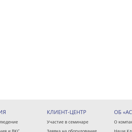
ИЯ
КЛИЕНТ-ЦЕНТР
ОБ «А
блюдение
Участие в семинаре
О компа
ния и ВКС
Заявка на оборудование
Наши Кл