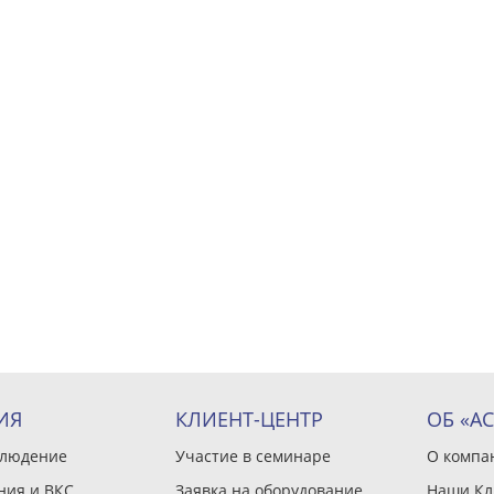
ИЯ
КЛИЕНТ-ЦЕНТР
ОБ «А
блюдение
Участие в семинаре
О компа
ния и ВКС
Заявка на оборудование
Наши Кл