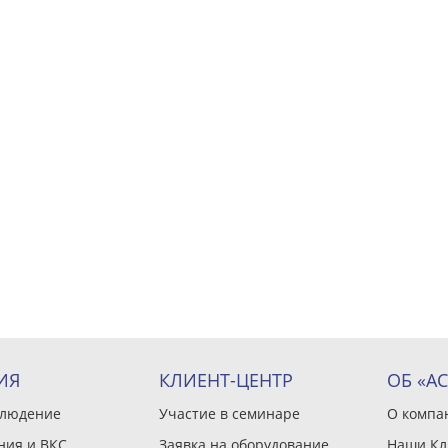
ИЯ
КЛИЕНТ-ЦЕНТР
ОБ «А
блюдение
Участие в семинаре
О компа
ния и ВКС
Заявка на оборудование
Наши Кл