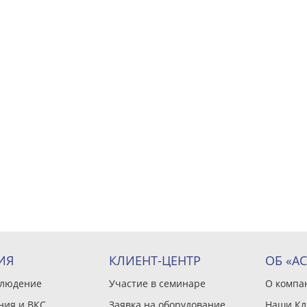
ИЯ
КЛИЕНТ-ЦЕНТР
ОБ «А
блюдение
Участие в семинаре
О компа
ния и ВКС
Заявка на оборудование
Наши Кл