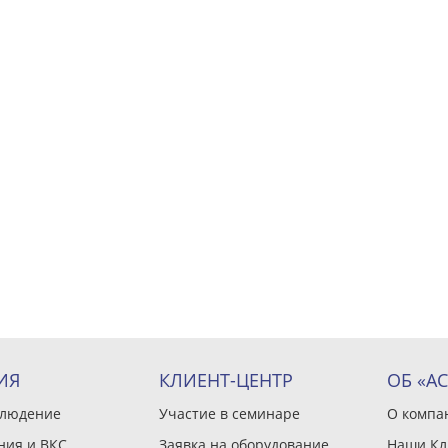
ИЯ
КЛИЕНТ-ЦЕНТР
ОБ «А
блюдение
Участие в семинаре
О компа
ния и ВКС
Заявка на оборудование
Наши Кл