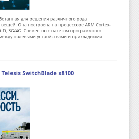
ботанная для решения различного рода
ещей. Она построена на процессоре ARM Cortex-
i-Fi, 3G/4G. Совместно с пакетом программного
 между полевыми устройствами и прикладными
elesis SwitchBlade x8100