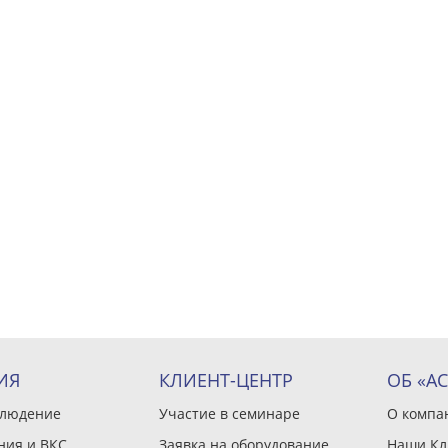
ИЯ
КЛИЕНТ-ЦЕНТР
ОБ «А
блюдение
Участие в семинаре
О компа
ния и ВКС
Заявка на оборудование
Наши Кл